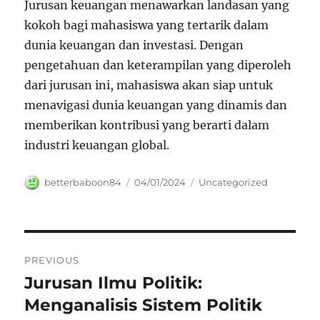
Jurusan keuangan menawarkan landasan yang
kokoh bagi mahasiswa yang tertarik dalam
dunia keuangan dan investasi. Dengan
pengetahuan dan keterampilan yang diperoleh
dari jurusan ini, mahasiswa akan siap untuk
menavigasi dunia keuangan yang dinamis dan
memberikan kontribusi yang berarti dalam
industri keuangan global.
Author
Posted
Categories
betterbaboon84
04/01/2024
Uncategorized
on
Navigasi
PREVIOUS
pos
Jurusan Ilmu Politik:
Previous
post:
Menganalisis Sistem Politik