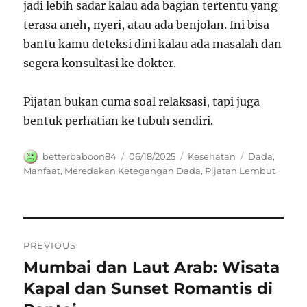
jadi lebih sadar kalau ada bagian tertentu yang
terasa aneh, nyeri, atau ada benjolan. Ini bisa
bantu kamu deteksi dini kalau ada masalah dan
segera konsultasi ke dokter.
Pijatan bukan cuma soal relaksasi, tapi juga
bentuk perhatian ke tubuh sendiri.
Author
Posted
Categories
Tags
betterbaboon84
06/18/2025
Kesehatan
Dada
,
on
Manfaat
,
Meredakan Ketegangan Dada
,
Pijatan Lembut
Navigasi
PREVIOUS
pos
Mumbai dan Laut Arab: Wisata
Previous
post:
Kapal dan Sunset Romantis di