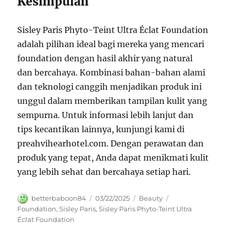
Kesimpulan
Sisley Paris Phyto-Teint Ultra Éclat Foundation
adalah pilihan ideal bagi mereka yang mencari
foundation dengan hasil akhir yang natural
dan bercahaya. Kombinasi bahan-bahan alami
dan teknologi canggih menjadikan produk ini
unggul dalam memberikan tampilan kulit yang
sempurna. Untuk informasi lebih lanjut dan
tips kecantikan lainnya, kunjungi kami di
preahvihearhotel.com. Dengan perawatan dan
produk yang tepat, Anda dapat menikmati kulit
yang lebih sehat dan bercahaya setiap hari.
Author
Posted
Categories
Tags
betterbaboon84
03/22/2025
Beauty
on
Foundation
,
Sisley Paris
,
Sisley Paris Phyto-Teint Ultra
Éclat Foundation