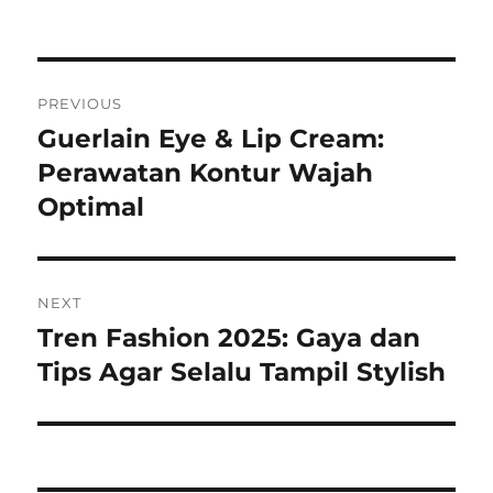
Navigasi
PREVIOUS
pos
Guerlain Eye & Lip Cream:
Previous
post:
Perawatan Kontur Wajah
Optimal
NEXT
Tren Fashion 2025: Gaya dan
Next
post:
Tips Agar Selalu Tampil Stylish