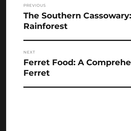
PREVIOUS
pos
The Southern Cassowary: 
Previous
post:
Rainforest
NEXT
Ferret Food: A Comprehe
Next
post:
Ferret