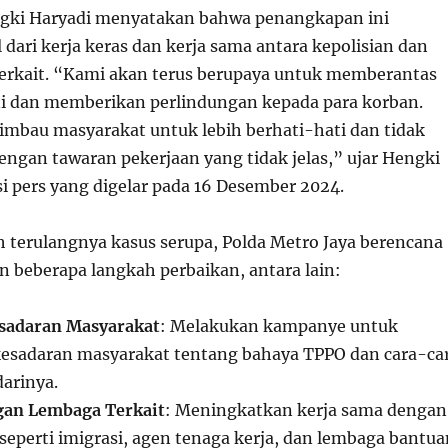
gki Haryadi menyatakan bahwa penangkapan ini
dari kerja keras dan kerja sama antara kepolisian dan
terkait. “Kami akan terus berupaya untuk memberantas
ni dan memberikan perlindungan kepada para korban.
mbau masyarakat untuk lebih berhati-hati dan tidak
engan tawaran pekerjaan yang tidak jelas,” ujar Hengki
i pers yang digelar pada 16 Desember 2024.
terulangnya kasus serupa, Polda Metro Jaya berencana
 beberapa langkah perbaikan, antara lain:
sadaran Masyarakat
: Melakukan kampanye untuk
esadaran masyarakat tentang bahaya TPPO dan cara-ca
arinya.
gan Lembaga Terkait
: Meningkatkan kerja sama dengan
seperti imigrasi, agen tenaga kerja, dan lembaga bantua