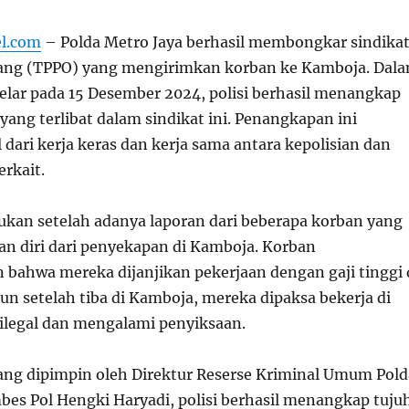
el.com
– Polda Metro Jaya berhasil membongkar sindika
ang (TPPO) yang mengirimkan korban ke Kamboja. Dal
gelar pada 15 Desember 2024, polisi berhasil menangkap
yang terlibat dalam sindikat ini. Penangkapan ini
dari kerja keras dan kerja sama antara kepolisian dan
erkait.
kukan setelah adanya laporan dari beberapa korban yang
kan diri dari penyekapan di Kamboja. Korban
ahwa mereka dijanjikan pekerjaan dengan gaji tinggi 
un setelah tiba di Kamboja, mereka dipaksa bekerja di
legal dan mengalami penyiksaan.
ang dipimpin oleh Direktur Reserse Kriminal Umum Pold
bes Pol Hengki Haryadi, polisi berhasil menangkap tuju