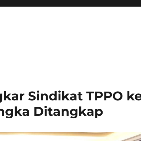
kar Sindikat TPPO k
angka Ditangkap