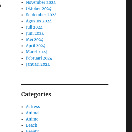
November 2024
n
Oktober 2024
September 2024
Agustus 2024
Juli 2024
Juni 2024
Mei 2024
April 2024
Maret 2024
Februari 2024
Januari 2024
Categories
Actress
Animal
Anime
Beach
Beauty