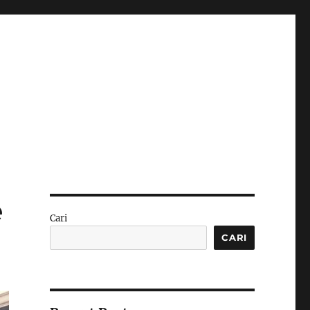
e
Cari
CARI