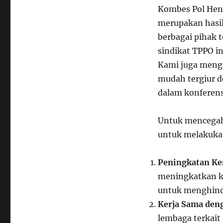
Kombes Pol Hen
merupakan hasil 
berbagai pihak 
sindikat TPPO i
Kami juga mengi
mudah tergiur d
dalam konferens
Untuk mencegah 
untuk melakukan
Peningkatan Ke
meningkatkan k
untuk menghind
Kerja Sama den
lembaga terkait 