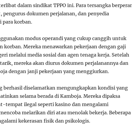
erlibat dalam sindikat TPPO ini. Para tersangka berpera
t, pengurus dokumen perjalanan, dan penyedia
i para korban.
enggunakan modus operandi yang cukup canggih untuk
n korban. Mereka menawarkan pekerjaan dengan gaji
egeri melalui media sosial dan agen tenaga kerja. Setelah
rtarik, mereka akan diurus dokumen perjalanannya dan
oja dengan janji pekerjaan yang menggiurkan.
g berhasil diselamatkan mengungkapkan kondisi yang
tinkan selama berada di Kamboja. Mereka dipaksa
at-tempat ilegal seperti kasino dan mengalami
 mencoba melarikan diri atau menolak bekerja. Beberapa
galami kekerasan fisik dan psikologis.