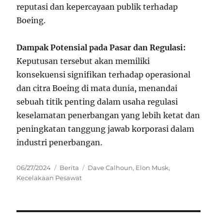
reputasi dan kepercayaan publik terhadap
Boeing.
Dampak Potensial pada Pasar dan Regulasi:
Keputusan tersebut akan memiliki
konsekuensi signifikan terhadap operasional
dan citra Boeing di mata dunia, menandai
sebuah titik penting dalam usaha regulasi
keselamatan penerbangan yang lebih ketat dan
peningkatan tanggung jawab korporasi dalam
industri penerbangan.
Posted
Categories
Tags
06/27/2024
Berita
Dave Calhoun
,
Elon Musk
,
on
Kecelakaan Pesawat