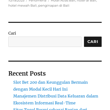
10/19/2025
Fenomena
Hotel Atlas Bali
,
hotel di Bali
,
on
hotel mewah Bali
,
penginapan di Bali
Cari
CARI
Recent Posts
Slot Bet 200 dan Keunggulan Bermain
dengan Modal Kecil Hari Ini
Manajemen Distribusi Data Keluaran dalam
Ekosistem Informasi Real-Time
Situs Togel Resmi sebagai Bagian dari