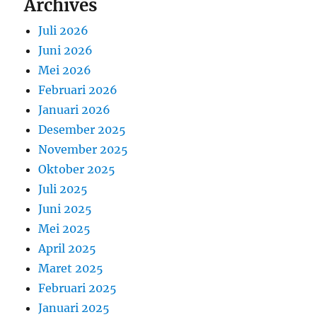
Archives
Juli 2026
Juni 2026
Mei 2026
Februari 2026
Januari 2026
Desember 2025
November 2025
Oktober 2025
Juli 2025
Juni 2025
Mei 2025
April 2025
Maret 2025
Februari 2025
Januari 2025