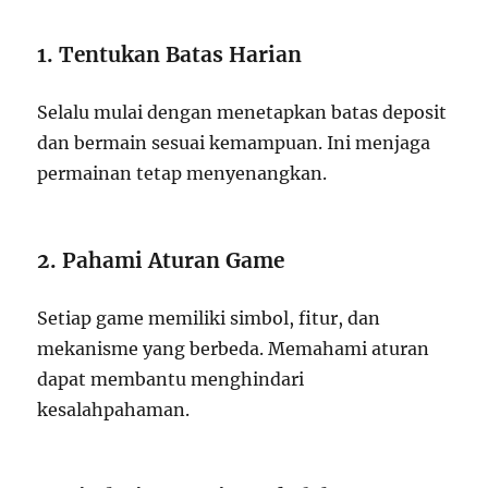
1. Tentukan Batas Harian
Selalu mulai dengan menetapkan batas deposit
dan bermain sesuai kemampuan. Ini menjaga
permainan tetap menyenangkan.
2. Pahami Aturan Game
Setiap game memiliki simbol, fitur, dan
mekanisme yang berbeda. Memahami aturan
dapat membantu menghindari
kesalahpahaman.