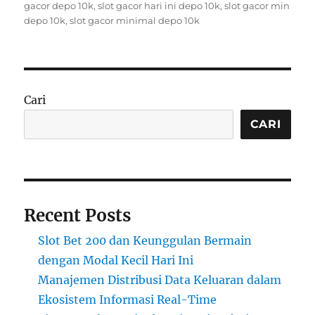
on
gacor depo 10k
,
slot gacor hari ini depo 10k
,
slot gacor min
depo 10k
,
slot gacor minimal depo 10k
Cari
CARI
Recent Posts
Slot Bet 200 dan Keunggulan Bermain
dengan Modal Kecil Hari Ini
Manajemen Distribusi Data Keluaran dalam
Ekosistem Informasi Real-Time