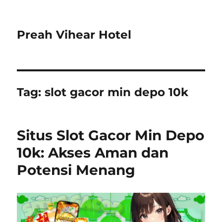
Preah Vihear Hotel
Tag:
slot gacor min depo 10k
Situs Slot Gacor Min Depo
10k: Akses Aman dan
Potensi Menang