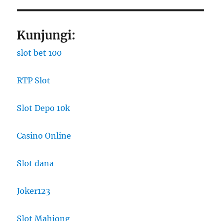
Kunjungi:
slot bet 100
RTP Slot
Slot Depo 10k
Casino Online
Slot dana
Joker123
Slot Mahjong