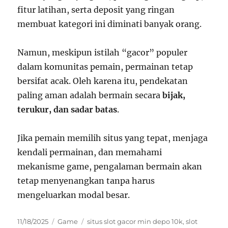
fitur latihan, serta deposit yang ringan
membuat kategori ini diminati banyak orang.
Namun, meskipun istilah “gacor” populer
dalam komunitas pemain, permainan tetap
bersifat acak. Oleh karena itu, pendekatan
paling aman adalah bermain secara
bijak,
terukur, dan sadar batas
.
Jika pemain memilih situs yang tepat, menjaga
kendali permainan, dan memahami
mekanisme game, pengalaman bermain akan
tetap menyenangkan tanpa harus
mengeluarkan modal besar.
Posted
Categories
Tags
11/18/2025
Game
situs slot gacor min depo 10k
,
slot