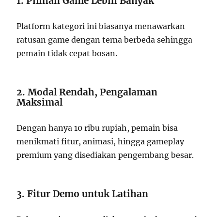
1. Pilihan Game Lebih Banyak
Platform kategori ini biasanya menawarkan
ratusan game dengan tema berbeda sehingga
pemain tidak cepat bosan.
2. Modal Rendah, Pengalaman
Maksimal
Dengan hanya 10 ribu rupiah, pemain bisa
menikmati fitur, animasi, hingga gameplay
premium yang disediakan pengembang besar.
3. Fitur Demo untuk Latihan