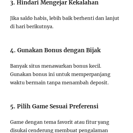
3. Hindari Mengejar Kekalahan
Jika saldo habis, lebih baik berhenti dan lanjut
di hari berikutnya.
4. Gunakan Bonus dengan Bijak
Banyak situs menawarkan bonus kecil.
Gunakan bonus ini untuk memperpanjang
waktu bermain tanpa menambah deposit.
5. Pilih Game Sesuai Preferensi
Game dengan tema favorit atau fitur yang
disukai cenderung membuat pengalaman