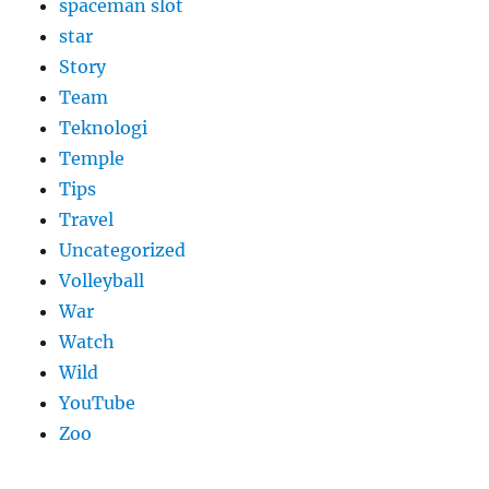
spaceman slot
star
Story
Team
Teknologi
Temple
Tips
Travel
Uncategorized
Volleyball
War
Watch
Wild
YouTube
Zoo