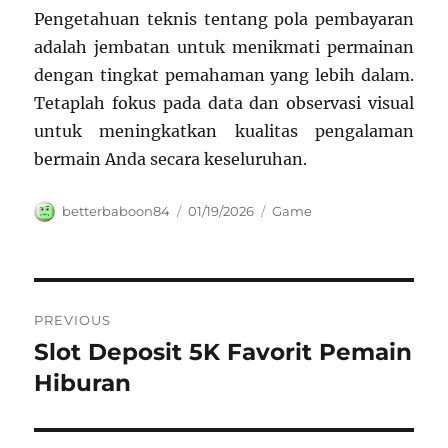
Pengetahuan teknis tentang pola pembayaran
adalah jembatan untuk menikmati permainan
dengan tingkat pemahaman yang lebih dalam.
Tetaplah fokus pada data dan observasi visual
untuk meningkatkan kualitas pengalaman
bermain Anda secara keseluruhan.
Author
Posted
Categories
betterbaboon84
01/19/2026
Game
on
Navigasi
PREVIOUS
pos
Slot Deposit 5K Favorit Pemain
Previous
post:
Hiburan