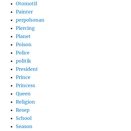
Otomotif
Painter
perpohonan
Piercing
Planet
Poison
Police
politik
President
Prince
Princess
Queen
Religion
Resep
School
Season