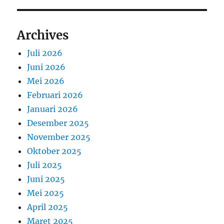
Archives
Juli 2026
Juni 2026
Mei 2026
Februari 2026
Januari 2026
Desember 2025
November 2025
Oktober 2025
Juli 2025
Juni 2025
Mei 2025
April 2025
Maret 2025