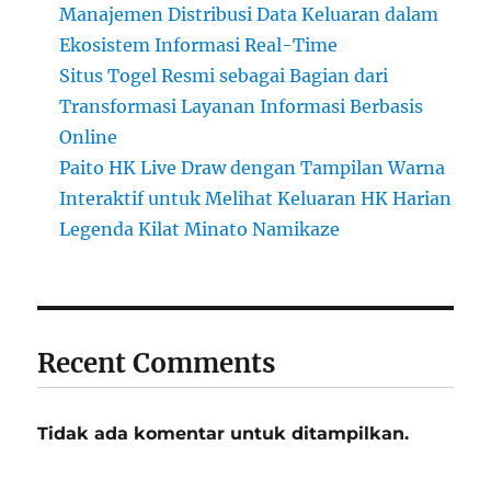
Manajemen Distribusi Data Keluaran dalam
Ekosistem Informasi Real-Time
Situs Togel Resmi sebagai Bagian dari
Transformasi Layanan Informasi Berbasis
Online
Paito HK Live Draw dengan Tampilan Warna
Interaktif untuk Melihat Keluaran HK Harian
Legenda Kilat Minato Namikaze
Recent Comments
Tidak ada komentar untuk ditampilkan.