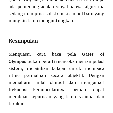
ada pemenang adalah sinyal bahwa algoritma
sedang memproses distribusi simbol baru yang
mungkin lebih menguntungkan.
Kesimpulan
Menguasai
cara baca pola Gates of
Olympus
bukan berarti mencoba memanipulasi
sistem, melainkan belajar untuk membaca
ritme permainan secara objektif. Dengan
memahami nilai simbol dan mengamati
frekuensi kemunculannya, pemain dapat
membuat keputusan yang lebih rasional dan
terukur.