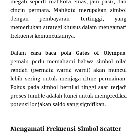
megah seperti mahkota emas, jam pasir, dan
cincin permata. Mahkota merupakan simbol
dengan pembayaran tertinggi, yang
memerlukan strategi khusus dalam mengamati
frekuensi kemunculannya.
Dalam
cara baca pola Gates of Olympus
,
pemain perlu memahami bahwa simbol nilai
rendah (permata warna-warni) akan muncul
lebih sering untuk menjaga ritme permainan.
Fokus pada simbol bernilai tinggi saat terjadi
proses tumble adalah kunci untuk memprediksi
potensi lonjakan saldo yang signifikan.
Mengamati Frekuensi Simbol Scatter