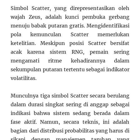
Simbol Scatter, yang direpresentasikan oleh
wajah Zeus, adalah kunci pembuka gerbang
menuju babak putaran gratis. Mengidentifikasi
pola kemunculan Scatter memerlukan
ketelitian. Meskipun posisi Scatter bersifat
acak karena sistem RNG, pemain sering
mengamati ritme kehadirannya dalam
sekumpulan putaran tertentu sebagai indikator
volatilitas.
Munculnya tiga simbol Scatter secara berulang
dalam durasi singkat sering di anggap sebagai
indikasi bahwa sistem sedang berada dalam
fase aktif. Namun, secara teknis, ini adalah
bagian dari distribusi probabilitas yang harus di
sikapi dengan manajemen taruhan yang