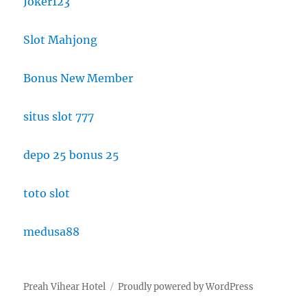
Joker123
Slot Mahjong
Bonus New Member
situs slot 777
depo 25 bonus 25
toto slot
medusa88
Preah Vihear Hotel
Proudly powered by WordPress