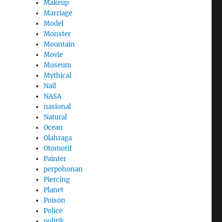
Makeup
Marriage
Model
Monster
Mountain
Movie
Museum
Mythical
Nail
NASA
nasional
Natural
Ocean
Olahraga
Otomotif
Painter
perpohonan
Piercing
Planet
Poison
Police
politik