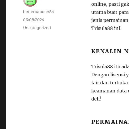
online, pasti ga
Author
betterbaboon84
utama buat para
Posted
06/08/2024
jenis permainan 
on
Categories
Uncategorized
Trisula88 ini!
KENALIN N
Trisula88 itu ad
Dengan lisensi 
fair dan terbuka
keamanan data da
deh!
PERMAINAN