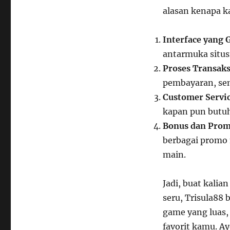
alasan kenapa k
Interface yang
antarmuka situsn
Proses Transak
pembayaran, se
Customer Servi
kapan pun butu
Bonus dan Prom
berbagai promo 
main.
Jadi, buat kalia
seru, Trisula88
game yang luas, 
favorit kamu. Ay