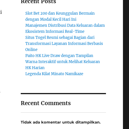
Recent Posts
i
Slot Bet 200 dan Keunggulan Bermain
dengan Modal Kecil Hari Ini
Manajemen Distribusi Data Keluaran dalam
Ekosistem Informasi Real-Time
Situs Togel Resmi sebagai Bagian dari
Transformasi Layanan Informasi Berbasis
Online
Paito HK Live Draw dengan Tampilan
Warna Interaktif untuk Melihat Keluaran
HK Harian
Legenda Kilat Minato Namikaze
n
Recent Comments
Tidak ada komentar untuk ditampilkan.