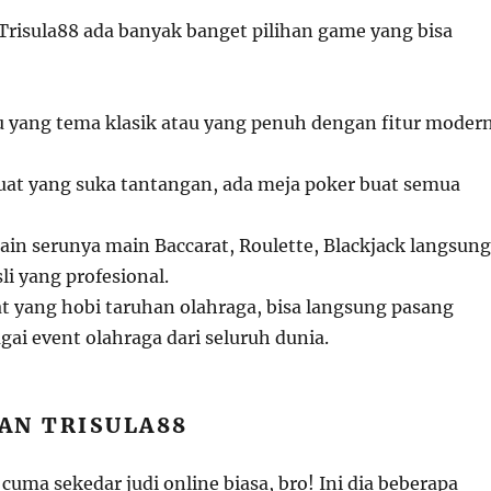
 Trisula88 ada banyak banget pilihan game yang bisa
u yang tema klasik atau yang penuh dengan fitur moder
Buat yang suka tantangan, ada meja poker buat semua
sain serunya main Baccarat, Roulette, Blackjack langsung
li yang profesional.
at yang hobi taruhan olahraga, bisa langsung pasang
gai event olahraga dari seluruh dunia.
AN TRISULA88
cuma sekedar judi online biasa, bro! Ini dia beberapa