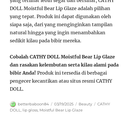
yang terlihat lebih segar dan bersinar, CATHY
DOLL Moistful Bear Lip Glaze adalah pilihan
yang tepat. Produk ini dapat digunakan oleh
siapa saja, dari yang menginginkan tampilan
natural hingga yang ingin menambahkan
sedikit kilau pada bibir mereka.
Cobalah CATHY DOLL Moistful Bear Lip Glaze
dan rasakan kelembutan serta kilau alami pada
bibir Anda!
Produk ini tersedia di berbagai
pengecer kecantikan atau situs resmi CATHY
DOLL.
Author
Posted
Categories
Tags
betterbaboon84
03/19/2025
Beauty
CATHY
on
DOLL
,
lip gloss
,
Moistful Bear Lip Glaze