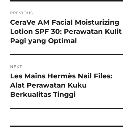
Navigasi
PREVIOUS
pos
CeraVe AM Facial Moisturizing
Previous
post:
Lotion SPF 30: Perawatan Kulit
Pagi yang Optimal
NEXT
Les Mains Hermès Nail Files:
Next
post:
Alat Perawatan Kuku
Berkualitas Tinggi