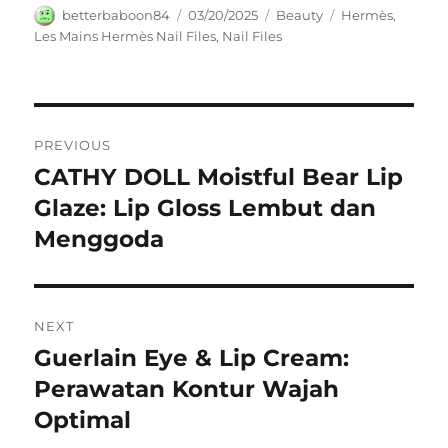
Author
Posted
Categories
Tags
betterbaboon84
03/20/2025
Beauty
Hermès
,
on
Les Mains Hermès Nail Files
,
Nail Files
Navigasi
PREVIOUS
pos
CATHY DOLL Moistful Bear Lip
Previous
post:
Glaze: Lip Gloss Lembut dan
Menggoda
NEXT
Guerlain Eye & Lip Cream:
Next
post:
Perawatan Kontur Wajah
Optimal