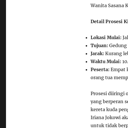
Wanita Sasana 
Detail Prosesi K
Lokasi Mulai:
Ja
Tujuan:
Gedung 
Jarak:
Kurang le
Waktu Mulai:
10.
Peserta:
Empat k
orang tua mempe
Prosesi diiringi
yang berperan s
kereta kuda pen
Iriana Jokowi a
untuk tidak berp